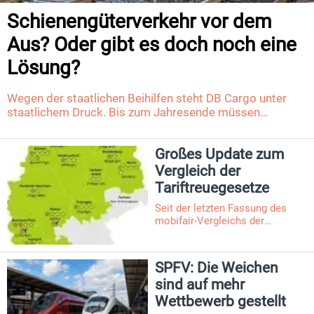
Schienengüterverkehr vor dem
Aus? Oder gibt es doch noch eine
Lösung?
Wegen der staatlichen Beihilfen steht DB Cargo unter
staatlichem Druck. Bis zum Jahresende müssen
schwarze Zahlen her. Ansonsten droht der DB Cargo AG
die Zerschlagung. Fast hätte die „schwarze Null“ zur
Großes Update zum
Jahresmitte schon gestanden, ganz dicht ist die
Güterverkehrssparte der DB AG an dieser magischen
Vergleich der
Zahl vorbeigerutscht. Alle hoffen nun, dass es zum
Tariftreuegesetze
Jahresende funktioniert und das schlimmste Szenario
Seit der letzten Fassung des
verhindert werden kann.
mobifair-Vergleichs der
Tariftreuegesetze hat sich
einiges getan. Innerhalb eines
halben Jahres wurde ein Gesetz
SPFV: Die Weichen
überarbeitet (Hessen), eins neu
sind auf mehr
eingeführt
(Bundestariftreuegesetz), in vier
Wettbewerb gestellt
Ländern laufen derzeit Novellen