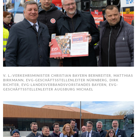
V. L.:VERKEHRSMINISTER CHRISTIAN BAYERN BERNREITER, MATTHIAS
BIRKMANN, EVG-GESCHÄFTSSTELLENLEITER NÜRNBERG, DIRK
RICHTER, EVG-LANDESVERBANDSVORSTANDES BAYERN, EVG-
GESCHÄFTSSTELLENLEITER AUGSBURG MICHAEL